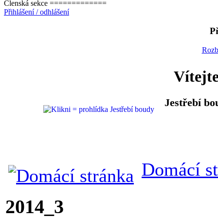
Členská sekce =============
Přihlášení / odhlášení
Př
Rozb
Vítejt
Jestřebí bo
Domácí st
2014_3