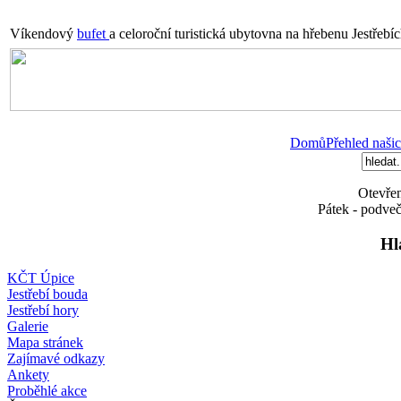
Víkendový
bufet
a celoroční turistická ubytovna na hřebenu Jestřebí
Domů
Přehled našic
Otevřen
Pátek - podveč
Hl
KČT Úpice
Jestřebí bouda
Jestřebí hory
Galerie
Mapa stránek
Zajímavé odkazy
Ankety
Proběhlé akce