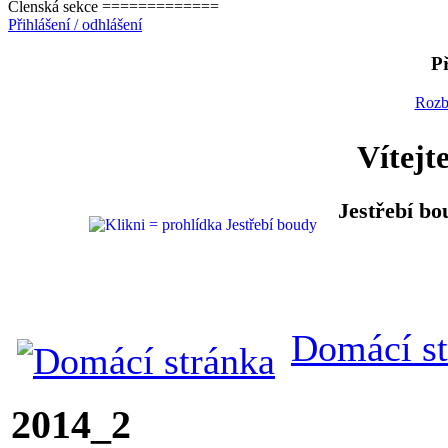
Členská sekce =============
Přihlášení / odhlášení
Př
Rozb
Vítejt
Jestřebí bo
Domácí st
2014_2