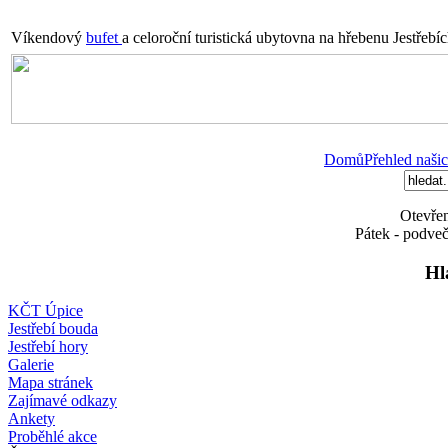
Víkendový
bufet
a celoroční turistická ubytovna na hřebenu Jestřebí
Domů
Přehled našic
Otevřen
Pátek - podveč
Hl
KČT Úpice
Jestřebí bouda
Jestřebí hory
Galerie
Mapa stránek
Zajímavé odkazy
Ankety
Proběhlé akce