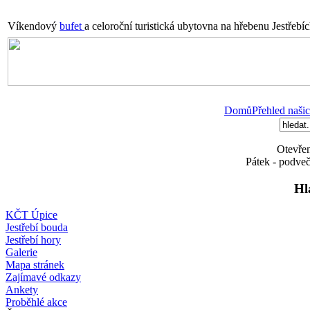
Víkendový
bufet
a celoroční turistická ubytovna na hřebenu Jestřebí
Domů
Přehled našic
Otevřen
Pátek - podveč
Hl
KČT Úpice
Jestřebí bouda
Jestřebí hory
Galerie
Mapa stránek
Zajímavé odkazy
Ankety
Proběhlé akce