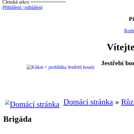
Členská sekce =============
Přihlášení / odhlášení
Př
Rozb
Vítejt
Jestřebí bo
Domácí stránka
»
Růz
Brigáda