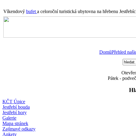
Víkendový
bufet
a celoroční turistická ubytovna na hřebenu Jestřebí
Domů
Přehled naši
Otevřen
Pátek - podveč
Hl
KČT Úpice
Jestřebí bouda
Jestřebí hory
Galerie
Mapa stránek
Zajímavé odkazy
Ankety