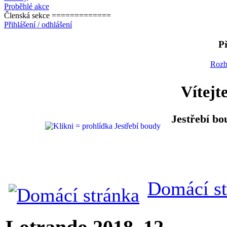
Proběhlé akce
Členská sekce =============
Přihlášení / odhlášení
Př
Rozb
Vítejt
Jestřebí bo
Domácí st