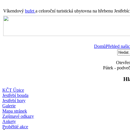
Víkendový
bufet
a celoroční turistická ubytovna na hřebenu Jestřebí
Domů
Přehled našic
Otevřen
Pátek - podveč
Hl
KČT Úpice
Jestřebí bouda
Jestřebí hory
Galerie
Mapa stránek
Zajímavé odkazy
Ankety
Proběhlé akce