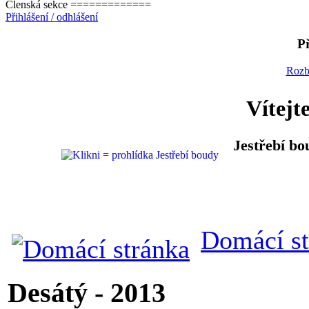
Členská sekce =============
Přihlášení / odhlášení
Př
Rozb
Vítejt
Jestřebí bo
Domácí st
Desátý - 2013