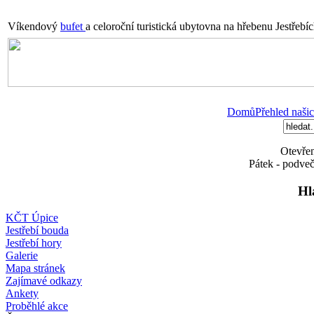
Víkendový
bufet
a celoroční turistická ubytovna na hřebenu Jestřebí
Domů
Přehled našic
Otevřen
Pátek - podveč
Hl
KČT Úpice
Jestřebí bouda
Jestřebí hory
Galerie
Mapa stránek
Zajímavé odkazy
Ankety
Proběhlé akce