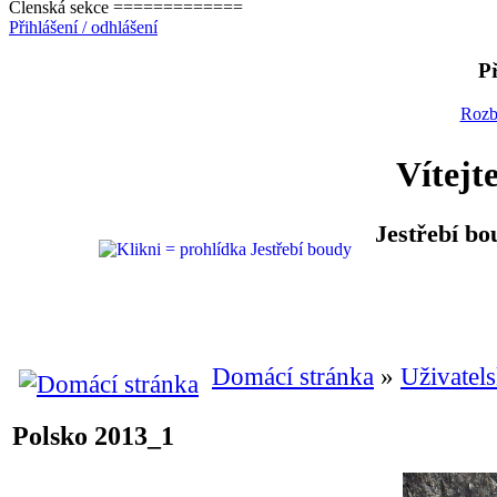
Členská sekce =============
Přihlášení / odhlášení
Př
Rozb
Vítejt
Jestřebí bo
Domácí stránka
»
Uživatels
Polsko 2013_1