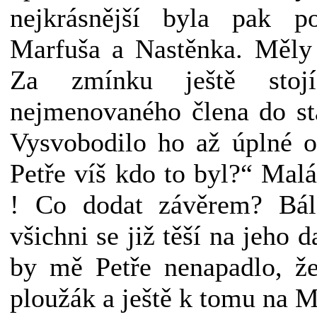
nejkrásnější byla pak p
Marfuša a Nastěnka. Měly i
Za zmínku ještě stoj
nejmenovaného člena do st
Vysvobodilo ho až úplné 
Petře víš kdo to byl?“ Mal
! Co dodat závěrem? Bál
všichni se již těší na jeho 
by mě Petře nenapadlo, že
ploužák a ještě k tomu na M