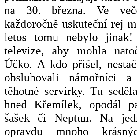
na 30. března. Ve več
každoročně uskuteční rej 
letos tomu nebylo jinak!
televize, aby mohla nato
Účko. A kdo přišel, nestač
obsluhovali námořníci 
těhotné servírky. Tu sedě
hned Křemílek, opodál pa
šašek či Neptun. Na jed
opravdu mnoho krásn