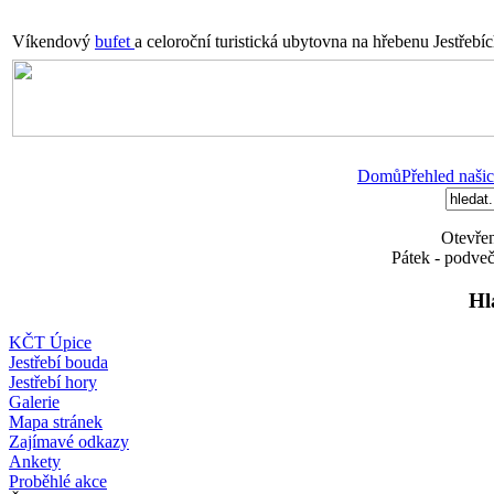
Víkendový
bufet
a celoroční turistická ubytovna na hřebenu Jestřebí
Domů
Přehled našic
Otevřen
Pátek - podveč
Hl
KČT Úpice
Jestřebí bouda
Jestřebí hory
Galerie
Mapa stránek
Zajímavé odkazy
Ankety
Proběhlé akce